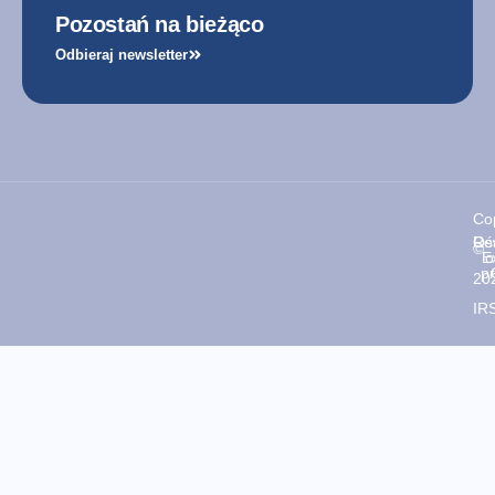
Pozostań na bieżąco
Odbieraj newsletter
Co
Oś
Rea
©
E
o
p
20
IR