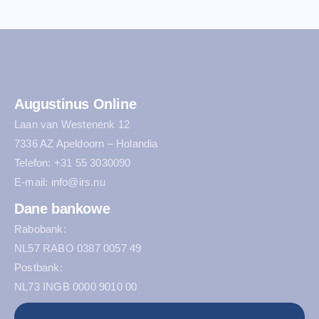
Augustinus Online
Laan van Westenenk 12
7336 AZ Apeldoorn – Holandia
Telefon: +31 55 3030090
E-mail: info@irs.nu
Dane bankowe
Rabobank:
NL57 RABO 0387 0057 49
Postbank:
NL73 INGB 0000 9010 00